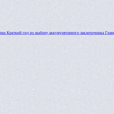
пки
Краткий гид по выбору аккумуляторного заклепочника
Глав