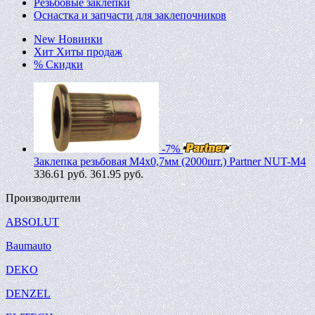
Резьбовые заклепки
Оснастка и запчасти для заклепочников
New
Новинки
Хит
Хиты продаж
%
Скидки
-7%
Заклепка резьбовая M4х0,7мм (2000шт.) Partner NUT-M4
336.61
руб.
361.95 руб.
Производители
ABSOLUT
Baumauto
DEKO
DENZEL