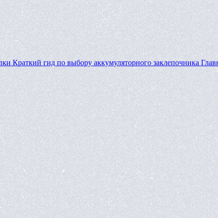
пки
Краткий гид по выбору аккумуляторного заклепочника
Глав