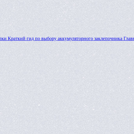
пки
Краткий гид по выбору аккумуляторного заклепочника
Глав