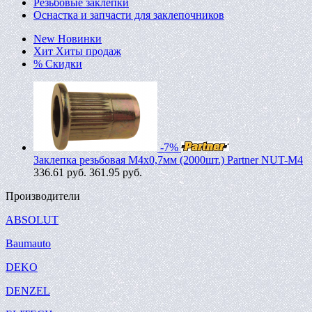
Резьбовые заклепки
Оснастка и запчасти для заклепочников
New
Новинки
Хит
Хиты продаж
%
Скидки
-7%
Заклепка резьбовая M4х0,7мм (2000шт.) Partner NUT-M4
336.61
руб.
361.95 руб.
Производители
ABSOLUT
Baumauto
DEKO
DENZEL