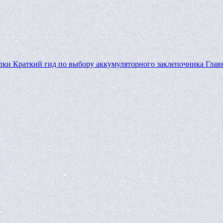
пки
Краткий гид по выбору аккумуляторного заклепочника
Глав