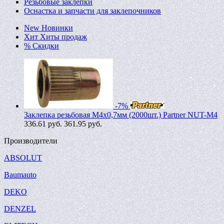
Резьбовые заклепки
Оснастка и запчасти для заклепочников
New
Новинки
Хит
Хиты продаж
%
Скидки
-7%
Заклепка резьбовая M4х0,7мм (2000шт.) Partner NUT-M4
336.61
руб.
361.95 руб.
Производители
ABSOLUT
Baumauto
DEKO
DENZEL