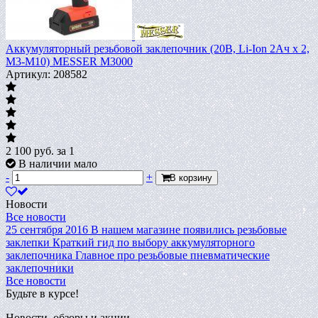
Аккумуляторный резьбовой заклепочник (20В, Li-Ion 2Ач х 2,
М3-M10) MESSER M3000
Артикул: 208582
2 100
руб.
за 1
В наличии мало
-
+
В корзину
Новости
Все новости
25 сентября 2016
В нашем магазине появились резьбовые
заклепки
Краткий гид по выбору аккумуляторного
заклепочника
Главное про резьбовые пневматические
заклепочники
Все новости
Будьте в курсе!
Новости, обзоры и акции