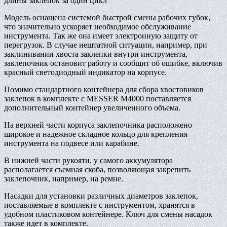
длины заклепок за один цикл
Модель оснащена системой быстрой смены рабочих губок,
что значительно ускоряет необходимое обслуживание
инструмента. Так же она имеет электронную защиту от
перегрузок. В случае нештатной ситуации, например, при
заклинивании хвоста заклепки внутри инструмента,
заклепочник остановит работу и сообщит об ошибке, включив
красный светодиодный индикатор на корпусе.
Помимо стандартного контейнера для сбора хвостовиков
заклепок в комплекте с MESSER M4000 поставляется
дополнительный контейнер увеличенного объема.
На верхней части корпуса заклепочника расположено
широкое и надежное складное кольцо для крепления
инструмента на подвесе или карабине.
В нижней части рукояти, у самого аккумулятора
располагается съемная скоба, позволяющая закрепить
заклепочник, например, на ремне.
Насадки для установки различных диаметров заклепок,
поставляемые в комплекте с инструментом, хранятся в
удобном пластиковом контейнере. Ключ для смены насадок
также идет в комплекте.