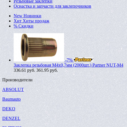
Резьбовые заклепки
Оснастка и запчасти для заклепочников
New
Новинки
Хит
Хиты продаж
%
Скидки
-7%
Заклепка резьбовая M4х0,7мм (2000шт.) Partner NUT-M4
336.61
руб.
361.95 руб.
Производители
ABSOLUT
Baumauto
DEKO
DENZEL