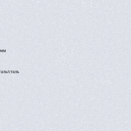
5 мм
аль/сталь