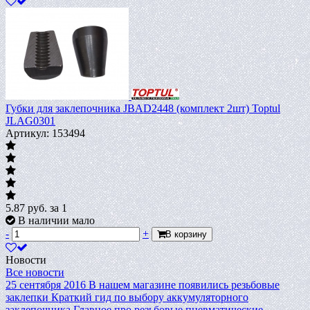
Губки для заклепочника JBAD2448 (комплект 2шт) Toptul
JLAG0301
Артикул: 153494
5.87
руб.
за 1
В наличии мало
-
+
В корзину
Новости
Все новости
25 сентября 2016
В нашем магазине появились резьбовые
заклепки
Краткий гид по выбору аккумуляторного
заклепочника
Главное про резьбовые пневматические