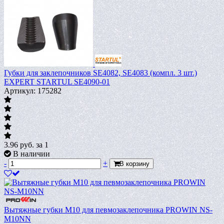
Губки для заклепочников SE4082, SE4083 (компл. 3 шт.)
EXPERT STARTUL SE4090-01
Артикул: 175282
3.96
руб.
за 1
В наличии
-
+
В корзину
Вытяжные губки М10 для певмозаклепочника PROWIN NS-
М10NN