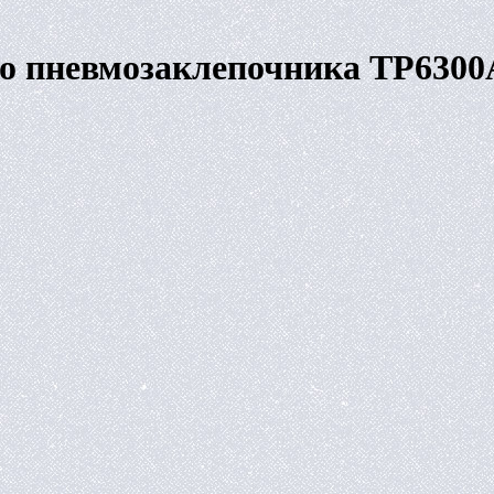
го пневмозаклепочника TP63