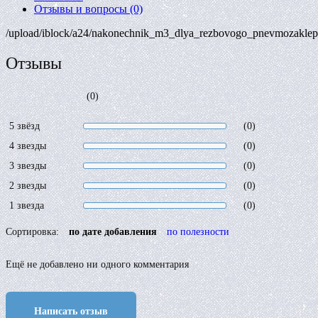
Отзывы и вопросы
(0)
/upload/iblock/a24/nakonechnik_m3_dlya_rezbovogo_pnevmozakle
Отзывы
(0)
5 звёзд
(0)
4 звезды
(0)
3 звезды
(0)
2 звезды
(0)
1 звезда
(0)
Сортировка:
по дате добавления
по полезности
Ещё не добавлено ни одного комментария
Написать отзыв