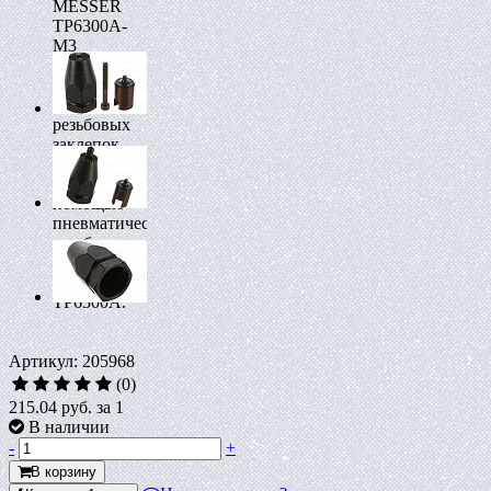
MESSER
TP6300A-
M3
применяется
для
установки
резьбовых
заклепок
размером
М3 с
помощью
пневматического
резьбового
заклепочника
MESSER
TP6300А.
Артикул: 205968
(0)
215.04 руб.
за 1
В наличии
-
+
В корзину