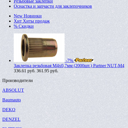
Резьбовые заклепки
Оснастка и запчасти для заклепочников
New
Новинки
Хит
Хиты продаж
%
Скидки
-7%
Заклепка резьбовая M4х0,7мм (2000шт.) Partner NUT-M4
336.61
руб.
361.95 руб.
Производители
ABSOLUT
Baumauto
DEKO
DENZEL