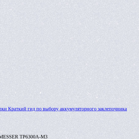
пки
Краткий гид по выбору аккумуляторного заклепочника
А MESSER TP6300A-M3