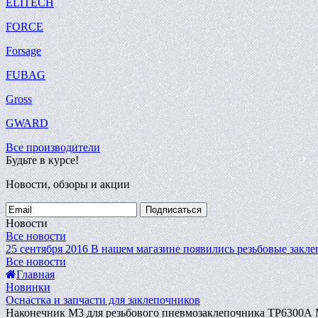
ELITECH
FORCE
Forsage
FUBAG
Gross
GWARD
Все производители
Будьте в курсе!
Новости, обзоры и акции
Подписаться
Новости
Все новости
25 сентября 2016
В нашем магазине появились резьбовые закле
Все новости
Главная
Новинки
Оснастка и запчасти для заклепочников
Наконечник М3 для резьбового пневмозаклепочника TP6300