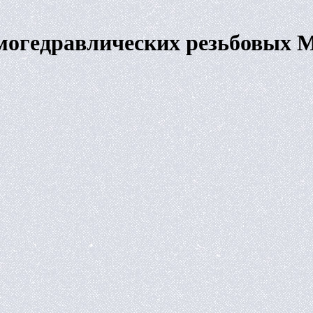
вмогедравлических резьбовы