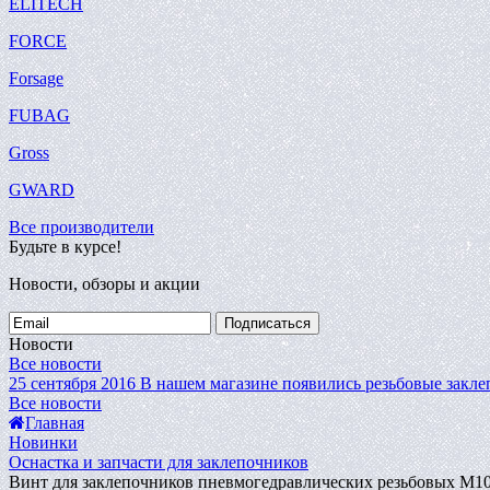
ELITECH
FORCE
Forsage
FUBAG
Gross
GWARD
Все производители
Будьте в курсе!
Новости, обзоры и акции
Подписаться
Новости
Все новости
25 сентября 2016
В нашем магазине появились резьбовые закле
Все новости
Главная
Новинки
Оснастка и запчасти для заклепочников
Винт для заклепочников пневмогедравлических резьбовых M