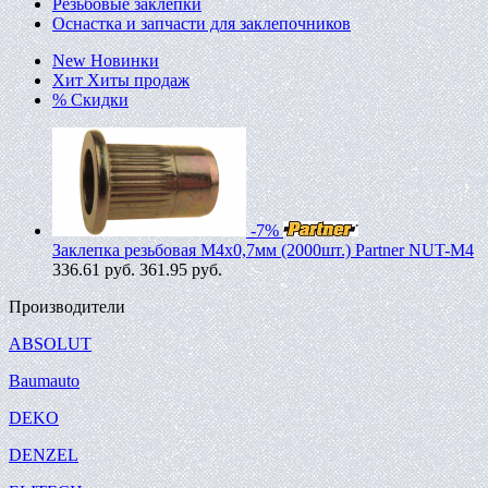
Резьбовые заклепки
Оснастка и запчасти для заклепочников
New
Новинки
Хит
Хиты продаж
%
Скидки
-7%
Заклепка резьбовая M4х0,7мм (2000шт.) Partner NUT-M4
336.61
руб.
361.95 руб.
Производители
ABSOLUT
Baumauto
DEKO
DENZEL