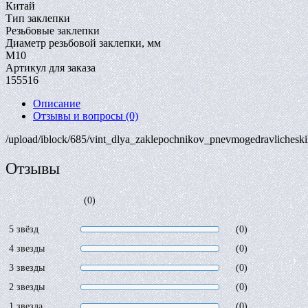
Китай
Тип заклепки
Резьбовые заклепки
Диаметр резьбовой заклепки, мм
M10
Артикул для заказа
155516
Описание
Отзывы и вопросы
(0)
/upload/iblock/685/vint_dlya_zaklepochnikov_pnevmogedravliches
Отзывы
(0)
5 звёзд
(0)
4 звезды
(0)
3 звезды
(0)
2 звезды
(0)
1 звезда
(0)