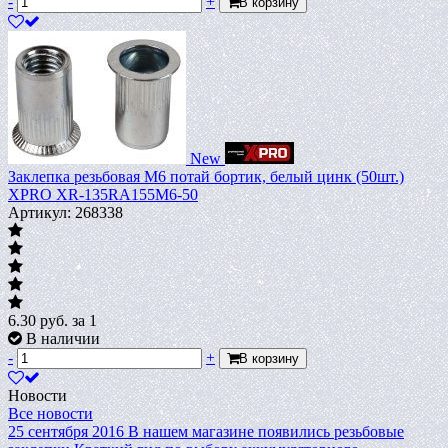
-
+
В корзину
New
Заклепка резьбовая M6 потай бортик, белый цинк (50шт.)
XPRO XR-135RA155M6-50
Артикул: 268338
6.30
руб.
за 1
В наличии
-
+
В корзину
Новости
Все новости
25 сентября 2016
В нашем магазине появились резьбовые