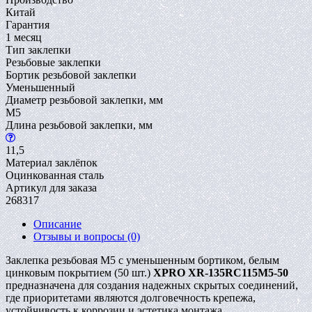
Китай
Гарантия
1 месяц
Тип заклепки
Резьбовые заклепки
Бортик резьбовой заклепки
Уменьшенный
Диаметр резьбовой заклепки, мм
M5
Длина резьбовой заклепки, мм
11,5
Материал заклёпок
Оцинкованная сталь
Артикул для заказа
268317
Описание
Отзывы и вопросы
(0)
Заклепка резьбовая M5 с уменьшенным бортиком, белым
цинковым покрытием (50 шт.)
XPRO XR-135RC115M5-50
предназначена для создания надежных скрытых соединений,
где приоритетами являются долговечность крепежа,
устойчивость к коррозии и эстетика монтажа.