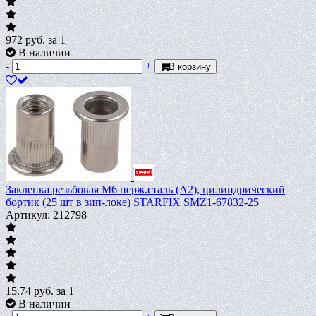
972
руб.
за 1
В наличии
-
+
В корзину
Заклепка резьбовая М6 нерж.сталь (А2), цилиндрический
бортик (25 шт в зип-локе) STARFIX SMZ1-67832-25
Артикул: 212798
15.74
руб.
за 1
В наличии