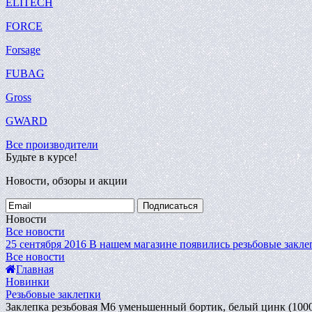
ELITECH
FORCE
Forsage
FUBAG
Gross
GWARD
Все производители
Будьте в курсе!
Новости, обзоры и акции
Подписаться
Новости
Все новости
25 сентября 2016
В нашем магазине появились резьбовые закле
Все новости
Главная
Новинки
Резьбовые заклепки
Заклепка резьбовая M6 уменьшенный бортик, белый цинк (1