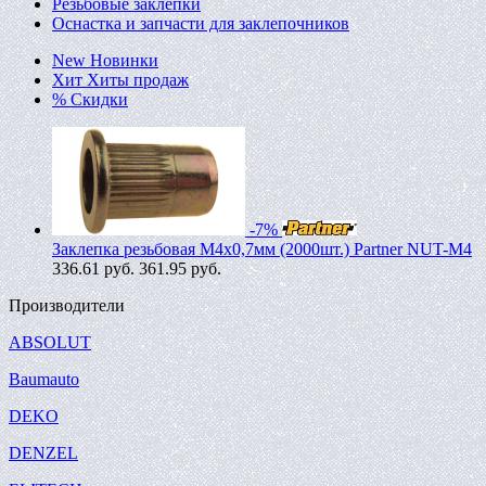
Резьбовые заклепки
Оснастка и запчасти для заклепочников
New
Новинки
Хит
Хиты продаж
%
Скидки
-7%
Заклепка резьбовая M4х0,7мм (2000шт.) Partner NUT-M4
336.61
руб.
361.95 руб.
Производители
ABSOLUT
Baumauto
DEKO
DENZEL