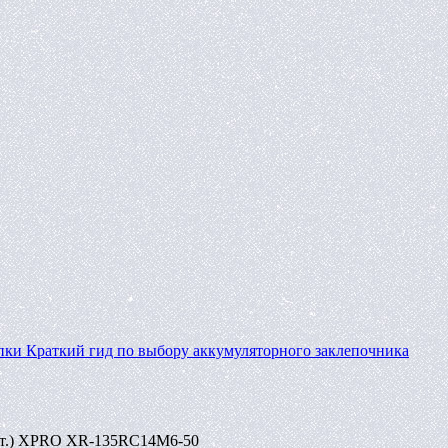
пки
Краткий гид по выбору аккумуляторного заклепочника
0шт.) XPRO XR-135RC14M6-50