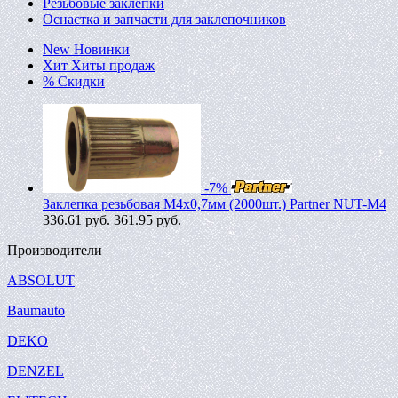
Резьбовые заклепки
Оснастка и запчасти для заклепочников
New
Новинки
Хит
Хиты продаж
%
Скидки
-7%
Заклепка резьбовая M4х0,7мм (2000шт.) Partner NUT-M4
336.61
руб.
361.95 руб.
Производители
ABSOLUT
Baumauto
DEKO
DENZEL