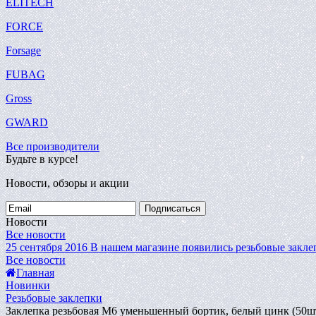
ELITECH
FORCE
Forsage
FUBAG
Gross
GWARD
Все производители
Будьте в курсе!
Новости, обзоры и акции
Подписаться
Новости
Все новости
25 сентября 2016
В нашем магазине появились резьбовые закле
Все новости
Главная
Новинки
Резьбовые заклепки
Заклепка резьбовая M6 уменьшенный бортик, белый цинк (5