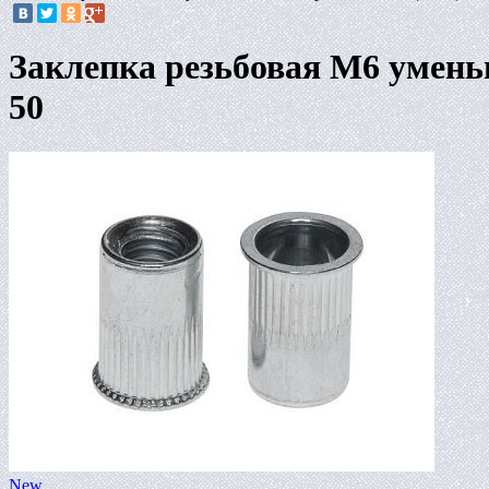
Заклепка резьбовая M6 умен
50
New