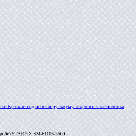
пки
Краткий гид по выбору аккумуляторного заклепочника
коробе) STARFIX SM-61106-3500