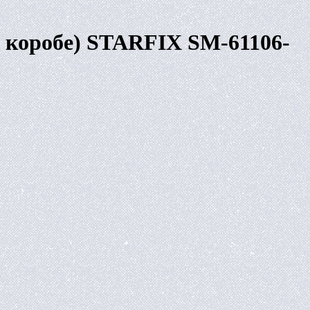
в коробе) STARFIX SM-61106-