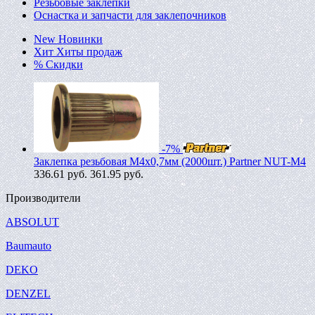
Резьбовые заклепки
Оснастка и запчасти для заклепочников
New
Новинки
Хит
Хиты продаж
%
Скидки
-7%
Заклепка резьбовая M4х0,7мм (2000шт.) Partner NUT-M4
336.61
руб.
361.95 руб.
Производители
ABSOLUT
Baumauto
DEKO
DENZEL