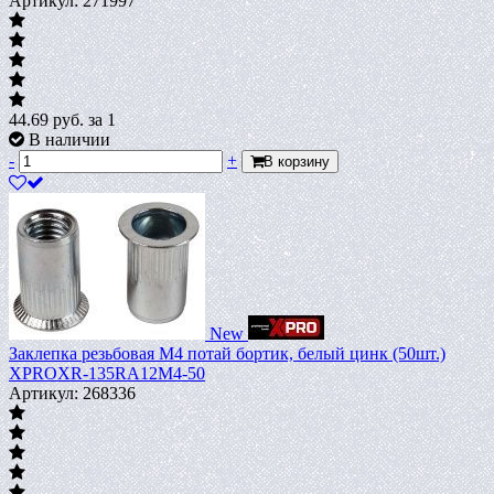
Артикул: 271997
44.69
руб.
за 1
В наличии
-
+
В корзину
New
Заклепка резьбовая M4 потай бортик, белый цинк (50шт.)
XPROXR-135RA12M4-50
Артикул: 268336