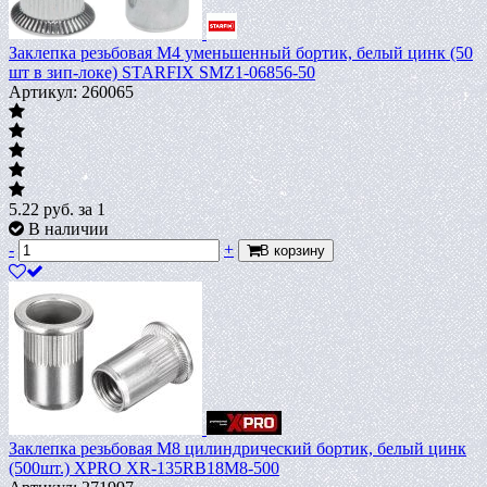
Заклепка резьбовая М4 уменьшенный бортик, белый цинк (50
шт в зип-локе) STARFIX SMZ1-06856-50
Артикул: 260065
5.22
руб.
за 1
В наличии
-
+
В корзину
Заклепка резьбовая M8 цилиндрический бортик, белый цинк
(500шт.) XPRO XR-135RB18M8-500