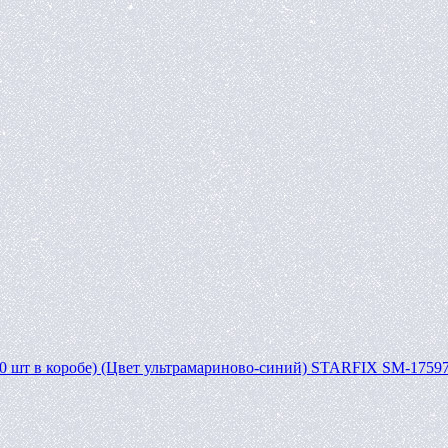
00 шт в коробе) (Цвет ультрамариново-синий) STARFIX SM-1759