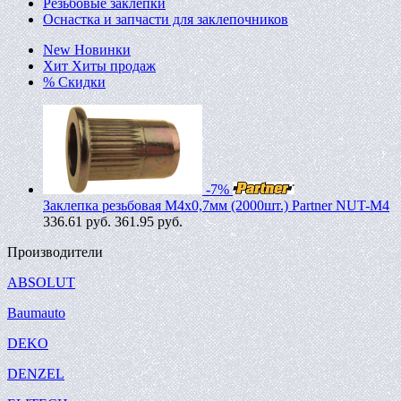
Резьбовые заклепки
Оснастка и запчасти для заклепочников
New
Новинки
Хит
Хиты продаж
%
Скидки
-7%
Заклепка резьбовая M4х0,7мм (2000шт.) Partner NUT-M4
336.61
руб.
361.95 руб.
Производители
ABSOLUT
Baumauto
DEKO
DENZEL