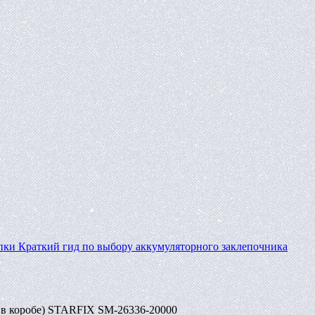
пки
Краткий гид по выбору аккумуляторного заклепочника
т в коробе) STARFIX SM-26336-20000