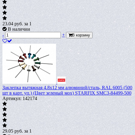
23.04
руб.
за 1
В наличии
-
+
В корзину
Заклепка вытяжная 4.8х12 мм алюминий/сталь, RAL 6005 (500
шт в карт. уп.) (Цвет зеленый мох) STARFIX SMC3-84499-500
Артикул: 142174
29.05
руб.
за 1