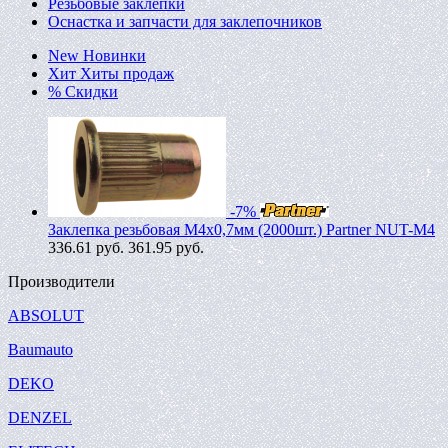
Резьбовые заклепки
Оснастка и запчасти для заклепочников
New
Новинки
Хит
Хиты продаж
%
Скидки
-7%
Заклепка резьбовая M4х0,7мм (2000шт.) Partner NUT-M4
336.61
руб.
361.95 руб.
Производители
ABSOLUT
Baumauto
DEKO
DENZEL