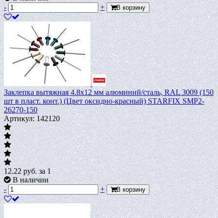
-
+
В корзину
Заклепка вытяжная 4.8х12 мм алюминий/сталь, RAL 3009 (150
шт в пласт. конт.) (Цвет оксидно-красный) STARFIX SMP2-
26270-150
Артикул: 142120
12.22
руб.
за 1
В наличии
-
+
В корзину