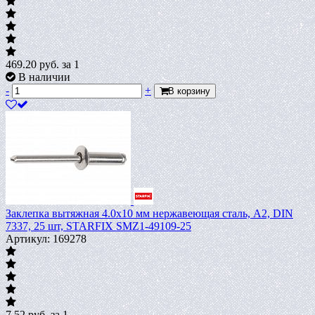
469.20
руб.
за 1
В наличии
-
+
В корзину
Заклепка вытяжная 4.0х10 мм нержавеющая сталь, А2, DIN
7337, 25 шт, STARFIX SMZ1-49109-25
Артикул: 169278
7.52
руб.
за 1