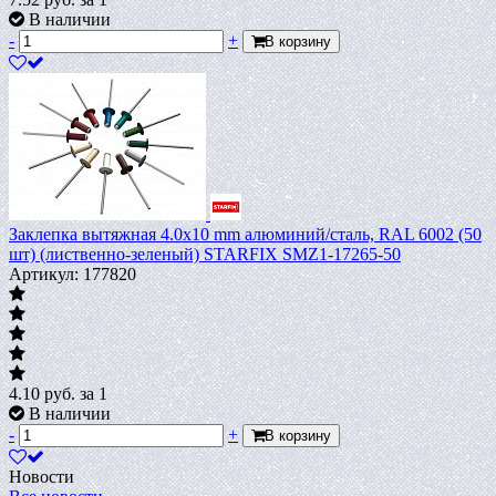
В наличии
-
+
В корзину
Заклепка вытяжная 4.0х10 mm алюминий/сталь, RAL 6002 (50
шт) (лиственно-зеленый) STARFIX SMZ1-17265-50
Артикул: 177820
4.10
руб.
за 1
В наличии
-
+
В корзину
Новости