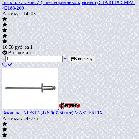
шт в пласт. конт.) (Цвет коричнево-красный) STARFIX SMP2-
42188-200
Артикул: 142031
10.58
руб.
за 1
В наличии
-
+
В корзину
Заклепка AL/ST 2,4х6,0(3250 шт) MASTERFIX
Артикул: 247775