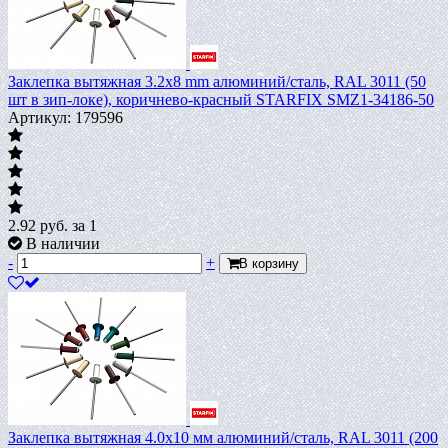
Заклепка вытяжная 3.2х8 mm алюминий/сталь, RAL 3011 (50
шт в зип-локе), коричнево-красный STARFIX SMZ1-34186-50
Артикул: 179596
2.92
руб.
за 1
В наличии
-
+
В корзину
Заклепка вытяжная 4.0х10 мм алюминий/сталь, RAL 3011 (200