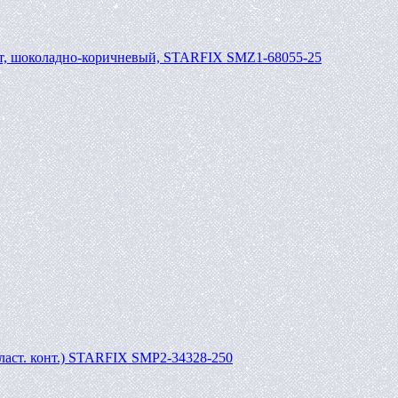
шт, шоколадно-коричневый, STARFIX SMZ1-68055-25
пласт. конт.) STARFIX SMP2-34328-250