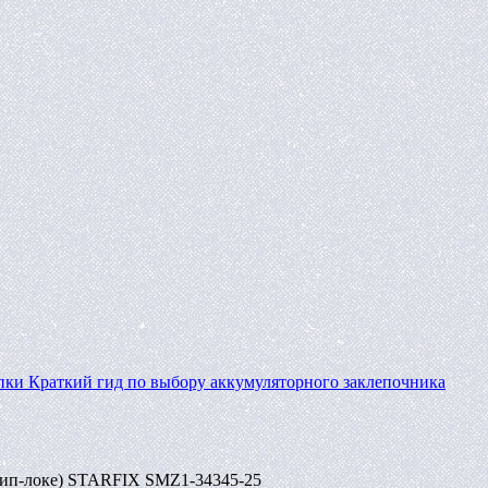
пки
Краткий гид по выбору аккумуляторного заклепочника
 зип-локе) STARFIX SMZ1-34345-25