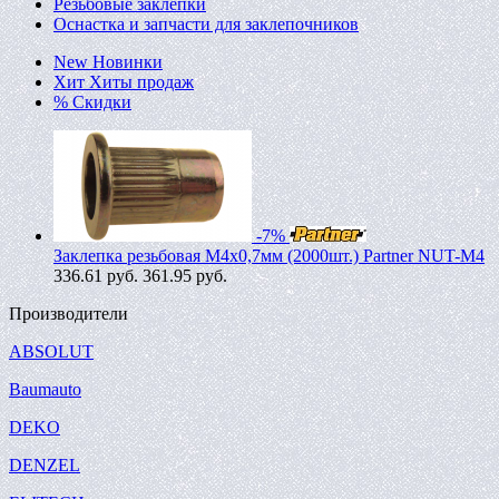
Резьбовые заклепки
Оснастка и запчасти для заклепочников
New
Новинки
Хит
Хиты продаж
%
Скидки
-7%
Заклепка резьбовая M4х0,7мм (2000шт.) Partner NUT-M4
336.61
руб.
361.95 руб.
Производители
ABSOLUT
Baumauto
DEKO
DENZEL