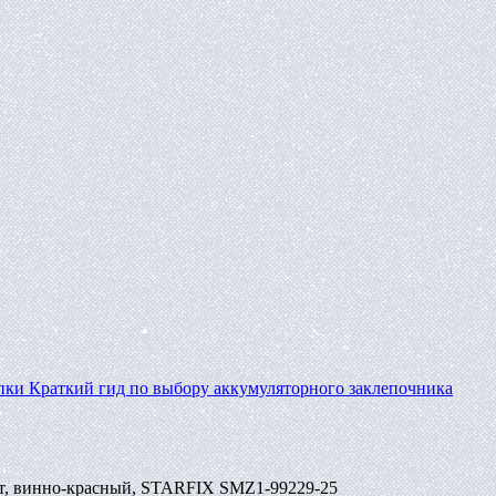
пки
Краткий гид по выбору аккумуляторного заклепочника
шт, винно-красный, STARFIX SMZ1-99229-25