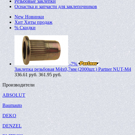
Резьбовые заклепки
Оснастка и запчасти для заклепочников
New
Новинки
Хит
Хиты продаж
%
Скидки
-7%
Заклепка резьбовая M4х0,7мм (2000шт.) Partner NUT-M4
336.61
руб.
361.95 руб.
Производители
ABSOLUT
Baumauto
DEKO
DENZEL