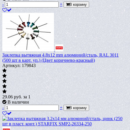
-
+
В корзину
Заклепка вытяжная 4.8х12 mm алюминий/сталь, RAL 3011
(500 шт в карт. уп.) (Цвет коричнево-красный)
Артикул: 179843
29.06
руб.
за 1
В наличии
-
+
В корзину