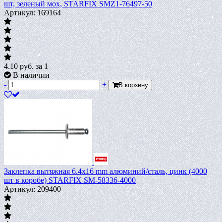
шт, зеленый мох, STARFIX SMZ1-76497-50
Артикул: 169164
4.10
руб.
за 1
В наличии
-
+
В корзину
Заклепка вытяжная 6.4х16 mm алюминий/сталь, цинк (4000
шт в коробе) STARFIX SM-58336-4000
Артикул: 209400