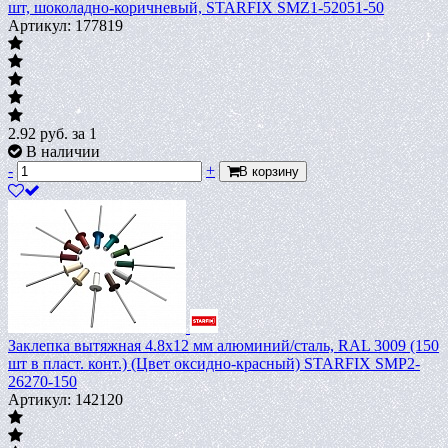
шт, шоколадно-коричневый, STARFIX SMZ1-52051-50
Артикул: 177819
2.92
руб.
за 1
В наличии
-
+
В корзину
Заклепка вытяжная 4.8х12 мм алюминий/сталь, RAL 3009 (150
шт в пласт. конт.) (Цвет оксидно-красный) STARFIX SMP2-
26270-150
Артикул: 142120