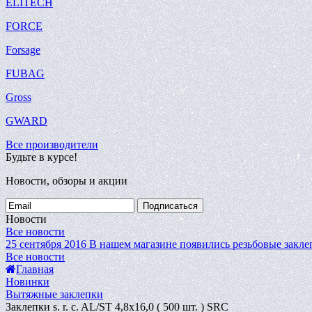
ELITECH
FORCE
Forsage
FUBAG
Gross
GWARD
Все производители
Будьте в курсе!
Новости, обзоры и акции
Подписаться
Новости
Все новости
25 сентября 2016
В нашем магазине появились резьбовые закле
Все новости
Главная
Новинки
Вытяжные заклепки
Заклепки s. r. c. AL/ST 4,8х16,0 ( 500 шт. ) SRC