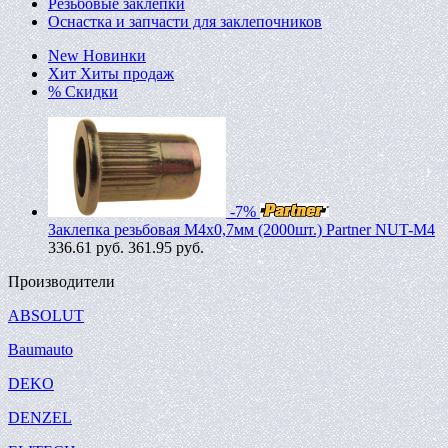
Резьбовые заклепки
Оснастка и запчасти для заклепочников
New
Новинки
Хит
Хиты продаж
%
Скидки
-7%
Заклепка резьбовая M4х0,7мм (2000шт.) Partner NUT-M4
336.61
руб.
361.95 руб.
Производители
ABSOLUT
Baumauto
DEKO
DENZEL