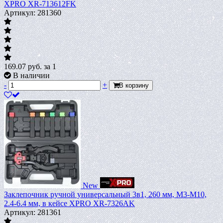
XPRO XR-713612FK
Артикул: 281360
169.07
руб.
за 1
В наличии
-
+
В корзину
New
Заклепочник ручной универсальный 3в1, 260 мм, М3-М10,
2.4-6.4 мм, в кейсе XPRO XR-7326AK
Артикул: 281361