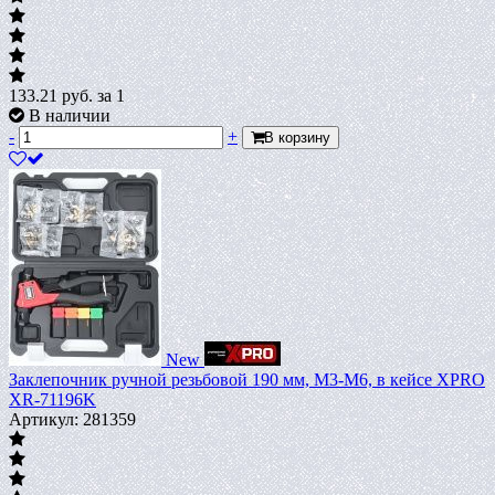
133.21
руб.
за 1
В наличии
-
+
В корзину
New
Заклепочник ручной резьбовой 190 мм, М3-М6, в кейсе XPRO
XR-71196K
Артикул: 281359