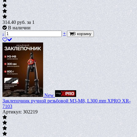
314.40
руб.
за 1
В наличии
-
+
В корзину
New
Заклепочник ручной резьбовой М3-М8, L300 mm XPRO XR-
7103
Артикул: 302219