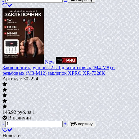
New
Заклепочник ручной , 2 в 1 для винтовых (М4-М8) и
резьбовых (М3-М12) заклепок XPRO XR-7328K
Артикул: 302224
146.92
руб.
за 1
В наличии
-
+
В корзину
Новости