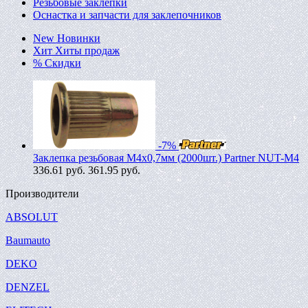
Резьбовые заклепки
Оснастка и запчасти для заклепочников
New
Новинки
Хит
Хиты продаж
%
Скидки
-7%
Заклепка резьбовая M4х0,7мм (2000шт.) Partner NUT-M4
336.61
руб.
361.95 руб.
Производители
ABSOLUT
Baumauto
DEKO
DENZEL