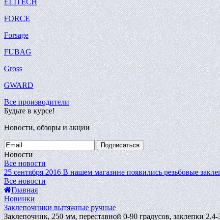
ELITECH
FORCE
Forsage
FUBAG
Gross
GWARD
Все производители
Будьте в курсе!
Новости, обзоры и акции
Подписаться
Новости
Все новости
25 сентября 2016
В нашем магазине появились резьбовые закле
Все новости
Главная
Новинки
Заклепочники вытяжные ручные
Заклепочник, 250 мм, переставной 0-90 градусов, заклепки 2.4-3