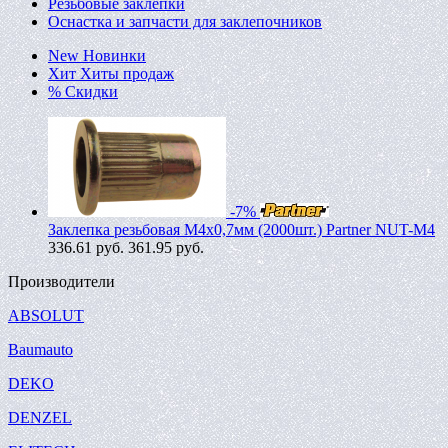
Резьбовые заклепки
Оснастка и запчасти для заклепочников
New
Новинки
Хит
Хиты продаж
%
Скидки
-7%
Заклепка резьбовая M4х0,7мм (2000шт.) Partner NUT-M4
336.61
руб.
361.95 руб.
Производители
ABSOLUT
Baumauto
DEKO
DENZEL