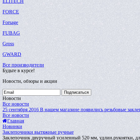
ELITECH
FORCE
Forsage
FUBAG
Gross
GWARD
Все производители
Будьте в курсе!
Новости, обзоры и акции
Подписаться
Новости
Все новости
25 сентября 2016
В нашем магазине появились резьбовые закле
Все новости
Главная
Новинки
Заклепочники вытяжные ручные
Заклепочник двуручный усиленный 520 мм, удлин.рукоятки, для 