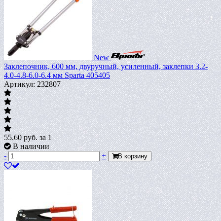
New
Заклепочник, 600 мм, двуручный, усиленный, заклепки 3.2-
4.0-4.8-6.0-6.4 мм Sparta 405405
Артикул: 232807
55.60
руб.
за 1
В наличии
-
+
В корзину