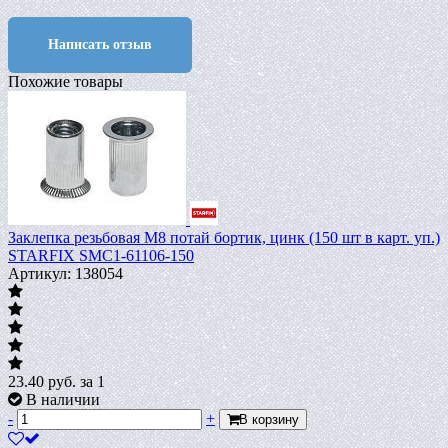
Написать отзыв
Похожие товары
Заклепка резьбовая М8 потай бортик, цинк (150 шт в карт. уп.)
STARFIX SMC1-61106-150
Артикул: 138054
23.40
руб.
за 1
В наличии
-
+
В корзину