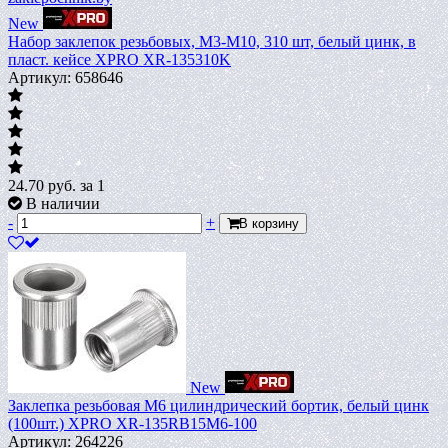
New
Набор заклепок резьбовых, М3-М10, 310 шт, белый цинк, в
пласт. кейсе XPRO XR-135310K
Артикул: 658646
24.70
руб.
за 1
В наличии
-
+
В корзину
New
Заклепка резьбовая M6 цилиндрический бортик, белый цинк
(100шт.) XPRO XR-135RB15M6-100
Артикул: 264226