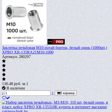
Заклепка резьбовая M10 потай бортик, белый цинк (1000шт.)
XPRO XR-135RA21M10-1000
Артикул: 280297
136.48
руб.
за 1
В наличии
-
+
В корзину