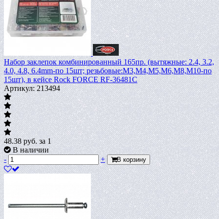
Набор заклепок комбинированный 165пр. (вытяжные: 2.4, 3.2,
4.0, 4.8, 6.4mm-по 15шт; резьбовые:М3,М4,М5,М6,М8,М10-по
15шт), в кейсе Rock FORCE RF-36481C
Артикул: 213494
48.38
руб.
за 1
В наличии
-
+
В корзину