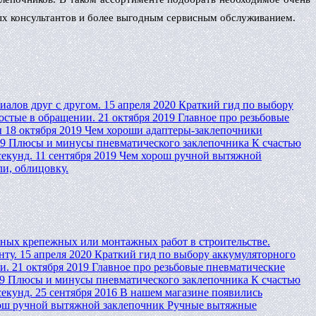
ных консультантов и более выгодным сервисным обслуживанием.
иалов друг с другом.
15 апреля 2020
Краткий гид по выбору
остые в обращении.
21 октября 2019
Главное про резьбовые
ы
18 октября 2019
Чем хороши адаптеры-заклепочники
19
Плюсы и минусы пневматического заклепочника
К счастью
секунд.
11 сентября 2019
Чем хорош ручной вытяжной
и, облицовку.
мных крепежных или монтажных работ в строительстве.
нту.
15 апреля 2020
Краткий гид по выбору аккумуляторного
и.
21 октября 2019
Главное про резьбовые пневматические
9
Плюсы и минусы пневматического заклепочника
К счастью
секунд.
25 сентября 2016
В нашем магазине появились
ош ручной вытяжной заклепочник
Ручные вытяжные