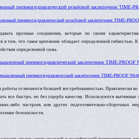
енный пневмогидравлический резьбовой заклепочник TIME-PRO
давать прочные соединения, которые по своим характеристи
ся в том, что такое крепление обладает определенной гибкостью. 
ействия определенной силы.
мышленный пневмогидравлический заклепочник TIME-PROOF N6
и работы отличаются большей востребованностью. Практически во
ать все быстро, но без ущерба качеству. Используются вытяжные 
аких-либо настроек или других подготовительно-сборочных мер
ехнике безопасности.
едлагают свыше сотни моделей и модификаций пневматических зак