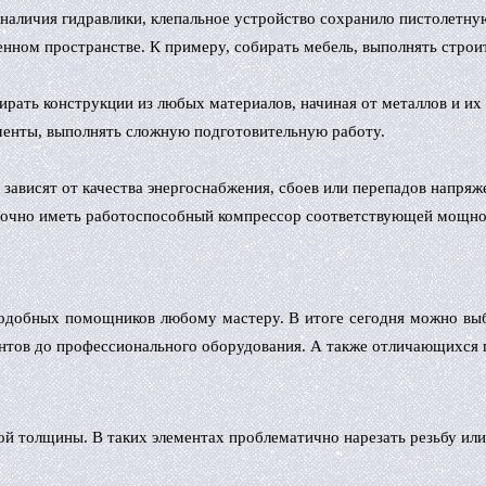
аличия гидравлики, клепальное устройство сохранило пистолетну
енном пространстве. К примеру, собирать мебель, выполнять стро
ать конструкции из любых материалов, начиная от металлов и их с
менты, выполнять сложную подготовительную работу.
зависят от качества энергоснабжения, сбоев или перепадов напряж
аточно иметь работоспособный компрессор соответствующей мощност
 подобных помощников любому мастеру. В итоге сегодня можно выб
нтов до профессионального оборудования. А также отличающихся 
ой толщины. В таких элементах проблематично нарезать резьбу ил