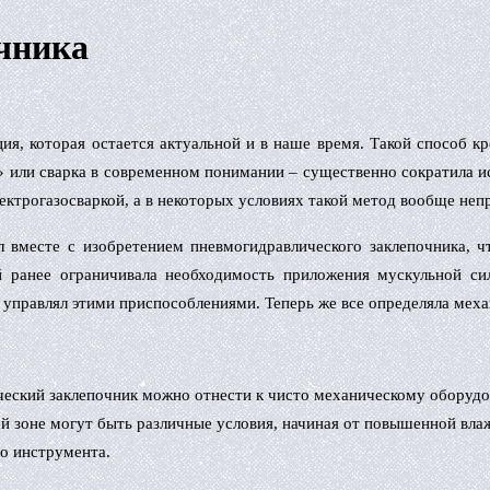
чника
ия, которая остается актуальной и в наше время. Такой способ кр
ест» или сварка в современном понимании – существенно сократила 
ектрогазосваркой, а в некоторых условиях такой метод вообще не
л вместе с изобретением пневмогидравлического заклепочника, 
й ранее ограничивала необходимость приложения мускульной си
 управлял этими приспособлениями. Теперь же все определяла меха
еский заклепочник можно отнести к чисто механическому оборудо
й зоне могут быть различные условия, начиная от повышенной влаж
го инструмента.