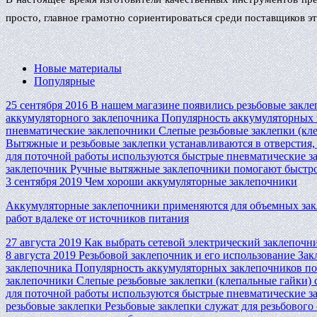
просто, главное грамотно сориентироваться среди поставщиков 
Новые материалы
Популярные
25 сентября 2016
В нашем магазине появились резьбовые закле
аккумуляторного заклепочника
Популярность аккумуляторных з
пневматические заклепочники
Слепые резьбовые заклепки (кл
Вытяжные и резьбовые заклепки устанавливаются в отверстия
для поточной работы используются быстрые пневматические зак
заклепочник
Ручные вытяжные заклепочники помогают быстро с
3 сентября 2019
Чем хороши аккумуляторные заклепочники
Аккумуляторные заклепочники применяются для объемных за
работ вдалеке от источников питания
27 августа 2019
Как выбрать сетевой электрический заклепочн
8 августа 2019
Резьбовой заклепочник и его использование
Зак
заклепочника
Популярность аккумуляторных заклепочников пос
заклепочники
Слепые резьбовые заклепки (клепальные гайки)
для поточной работы используются быстрые пневматические зак
резьбовые заклепки
Резьбовые заклепки служат для резьбового