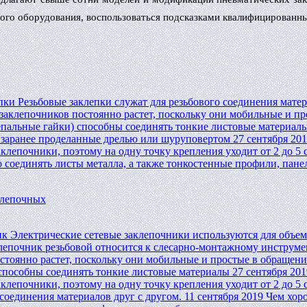
этого оборудования, воспользоваться подсказками квалифицирован
пки
Резьбовые заклепки служат для резьбового соединения матер
аклепочников постоянно растет, поскольку они мобильные и пр
епальные гайки) способны соединять тонкие листовые материал
, заранее проделанные дрелью или шуруповертом
27 сентября 20
лепочники, поэтому на одну точку крепления уходит от 2 до 5 
оединять листы металла, а также тонкостенные профили, панел
клепочных
ик
Электрические сетевые заклепочники используются для объе
лепочник резьбовой относится к слесарно-монтажному инструме
тоянно растет, поскольку они мобильные и простые в обращени
 способны соединять тонкие листовые материалы
27 сентября 201
лепочники, поэтому на одну точку крепления уходит от 2 до 5 
 соединения материалов друг с другом.
11 сентября 2019
Чем хор