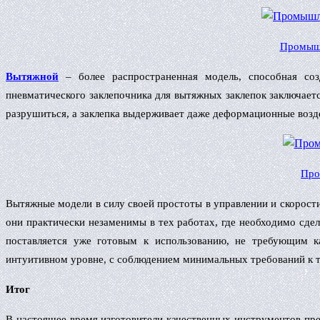
Промышл
Вытяжной
– более распространенная модель, способная соз
пневматического заклепочника для вытяжных заклепок заключает
разрушиться, а заклепка выдерживает даже деформационные возд
Про
Вытяжные модели в силу своей простоты в управлении и скорост
они практически незаменимы в тех работах, где необходимо сдел
поставляется уже готовым к использованию, не требующим к
интуитивном уровне, с соблюдением минимальных требований к т
Итог
В настоящее время изготовители качественных инструментов пр